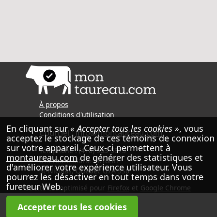
À propos
Conditions d'utilisation
En cliquant sur
« Accepter tous les cookies »
, vous
Courriel :
info@montaureau.com
acceptez le stockage de ces témoins de connexion
sur votre appareil. Ceux-ci permettent à
Téléphone : (418) 563-5873
montaureau.com
de générer des statistiques et
815 route Marie-Victorin
d'améliorer votre expérience utilisateur. Vous
St-Nicolas, Québec G7A 3S6
pourrez les désactiver en tout temps dans votre
fureteur Web.
Ce site est optimisé pour
Firefox
et
Google Chrome
Accepter tous les cookies