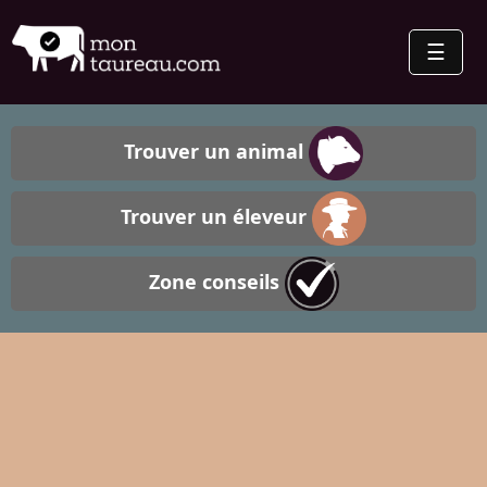
☰
Trouver un animal
EN
FR
Trouver un éleveur
Zone conseils
Ajouter
mon
entreprise
Me